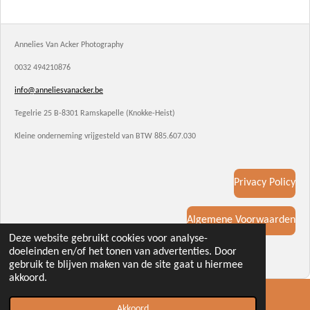
Annelies Van Acker Photography
0032 494210876
info@anneliesvanacker.be
Tegelrie 25 B-8301 Ramskapelle (Knokke-Heist)
Kleine onderneming vrijgesteld van BTW 885.607.030
Privacy Policy
Algemene Voorwaarden
Deze website gebruikt cookies voor analyse-
© 2021 - 2026 Annelies Van Acker Photography
doeleinden en/of het tonen van advertenties. Door
Powered by
JouwWeb
gebruik te blijven maken van de site gaat u hiermee
akkoord.
Akkoord